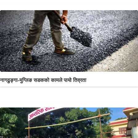
नागढुङ्गा-मुग्लिङ सडकको कामले पायो तिव्रता