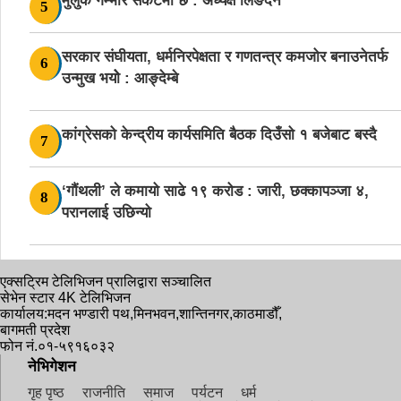
मुलुक गम्भीर संकटमा छ : अध्यक्ष लिङदेन
5
सरकार संघीयता, धर्मनिरपेक्षता र गणतन्त्र कमजोर बनाउनेतर्फ
6
उन्मुख भयोे : आङ्देम्बे
कांग्रेसको केन्द्रीय कार्यसमिति बैठक दिउँसो १ बजेबाट बस्दै
7
‘गौंथली’ ले कमायो साढे १९ करोड : जारी, छक्कापञ्जा ४,
8
परानलाई उछिन्यो
एक्सट्रिम टेलिभिजन प्रालिद्वारा सञ्चालित
सेभेन स्टार 4K टेलिभिजन
कार्यालय:मदन भण्डारी पथ,मिनभवन,शान्तिनगर,काठमाडौँ,
बागमती प्रदेश
फोन नं.०१-५९१६०३२
नेभिगेशन
गृह पृष्ठ
राजनीति
समाज
पर्यटन
धर्म