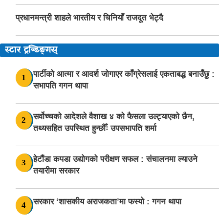
प्रधानमन्त्री शाहले भारतीय र चिनियाँ राजदूत भेट्दै
स्टार ट्रन्डिङ्गस्
पार्टीको आत्मा र आदर्श जोगाएर काँग्रेसलाई एकताबद्ध बनाउँछु :
1
सभापति गगन थापा
सर्वोच्चको आदेशले वैशाख ४ को फैसला उल्ट्याएको छैन,
2
तथ्यसहित उपस्थित हुन्छौँः उपसभापति शर्मा
हेटौंडा कपडा उद्योगको परीक्षण सफल : संचालनमा ल्याउने
3
तयारीमा सरकार
सरकार ‘शासकीय अराजकता’मा फस्यो : गगन थापा
4