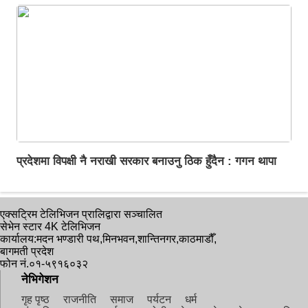
प्रदेशमा विपक्षी नै नराखी सरकार बनाउनु ठिक हुँदैन : गगन थापा
एक्सट्रिम टेलिभिजन प्रालिद्वारा सञ्चालित
सेभेन स्टार 4K टेलिभिजन
कार्यालय:मदन भण्डारी पथ,मिनभवन,शान्तिनगर,काठमाडौँ,
बागमती प्रदेश
फोन नं.०१-५९१६०३२
नेभिगेशन
गृह पृष्ठ
राजनीति
समाज
पर्यटन
धर्म