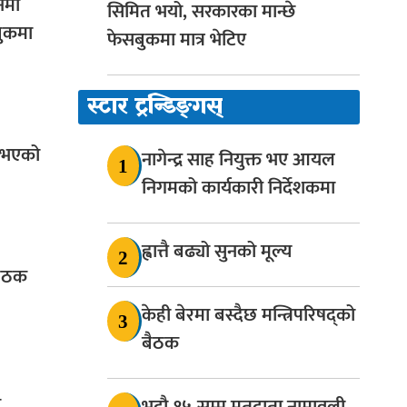
नमा
सिमित भयो, सरकारका मान्छे
बुकमा
फेसबुकमा मात्र भेटिए
स्टार ट्रन्डिङ्गस्
 भएको
नागेन्द्र साह नियुक्त भए आयल
1
निगमको कार्यकारी निर्देशकमा
ह्वात्तै बढ्यो सुनको मूल्य
2
 बैठक
केही बेरमा बस्दैछ मन्त्रिपरिषद्को
3
बैठक
य
भदौ १५ सम्म मतदाता नामावली