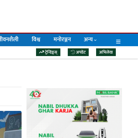
/जीवनशैली
विश्व
मनोरञ्जन
अन्य
ट्रेन्डिङ्गस्
अपडेट
अभिलेख