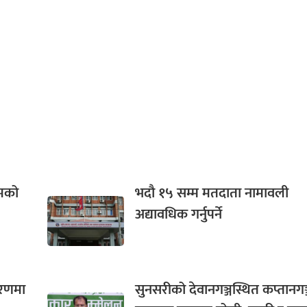
गमको
भदौ १५ सम्म मतदाता नामावली
अद्यावधिक गर्नुपर्ने
करणमा
सुनसरीको देवानगञ्जस्थित कप्तानगञ